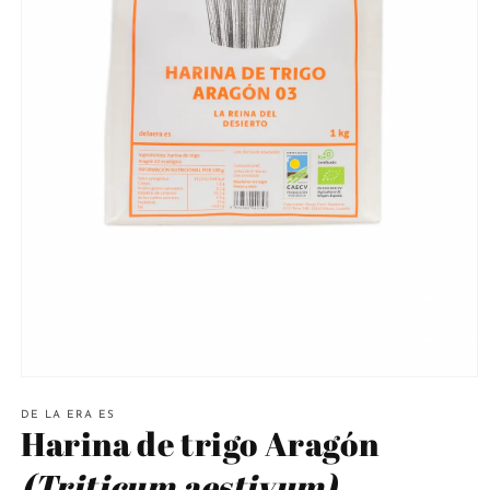
Abrir
elemento
multimedia
DE LA ERA ES
Harina de trigo Aragón
1
en
una
(Triticum aestivum)
ventana