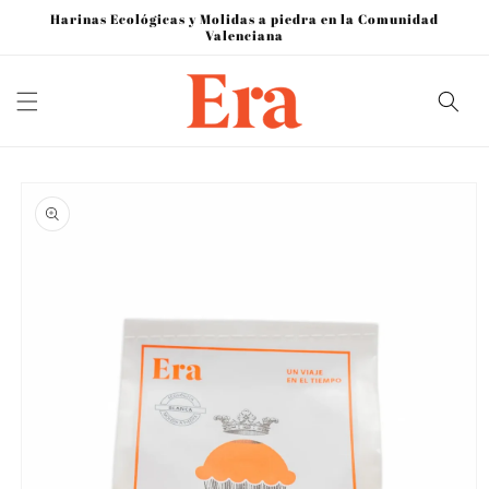
Ir
Harinas Ecológicas y Molidas a piedra en la Comunidad
directamente
Valenciana
al contenido
Ir
directamente
a la
información
del producto