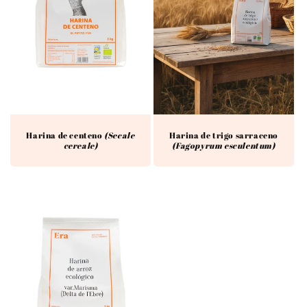
Harina de trigo sarraceno
Harina de centeno
(Secale
(Fagopyrum esculentum)
cereale)