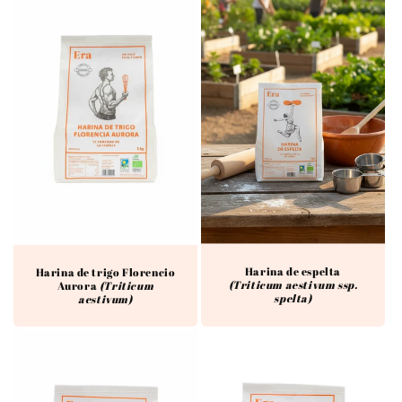
Harina de espelta
Harina de trigo Florencio
(Triticum aestivum ssp.
Aurora
(Triticum
spelta)
aestivum)