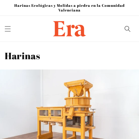
Ir
Harinas Ecológicas y Molidas a piedra en la Comunidad
directamente
Valenciana
al contenido
C
Harinas
o
l
e
c
c
i