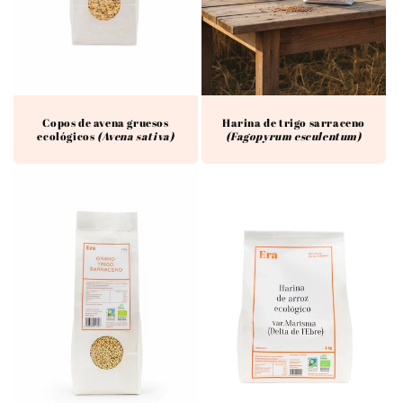
Harina de trigo sarraceno
Copos de avena gruesos
(Fagopyrum esculentum)
ecológicos
(Avena sativa)