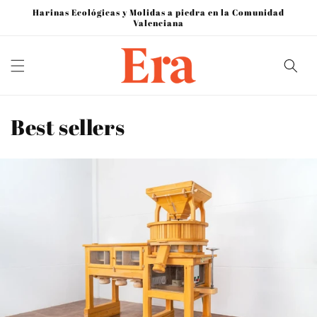
Ir
Harinas Ecológicas y Molidas a piedra en la Comunidad
directamente
Valenciana
al contenido
C
Best sellers
o
l
e
c
c
i