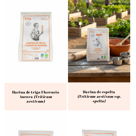
Harina de espelta
Harina de trigo Florencio
(Triticum aestivum ssp.
Aurora
(Triticum
spelta)
aestivum)